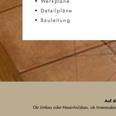
Werkpläne
Detailpläne
Bauleitung
Auf d
Ob Umbau oder Massivholzbau, ob Innenausbau 