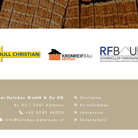
rei-Holzbau GmbH & Co KG
Startseite

Au 82 | 5441 Abtenau
Kontaktdaten

+43 6243 44054
Impressum


info@holzbau-peterauer.at
Datenschutz

