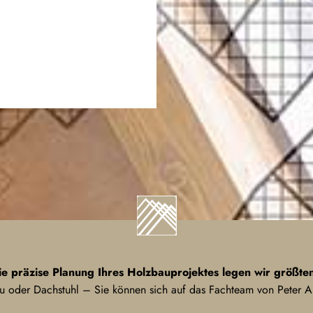
ie präzise Planung Ihres Holzbauprojektes legen wir größte
oder Dachstuhl – Sie können sich auf das Fachteam von Peter Au