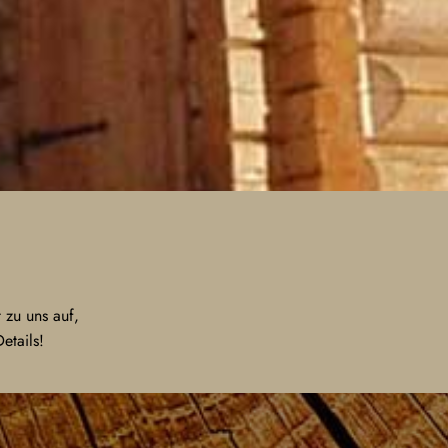
!
 zu uns auf,
etails!