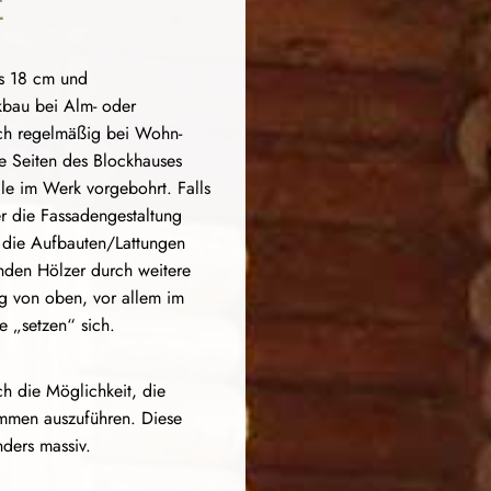
E
is 18 cm und
kbau bei Alm- oder
ch regelmäßig bei Wohn-
de Seiten des Blockhauses
äle im Werk vorgebohrt. Falls
er die Fassadengestaltung
, die Aufbauten/Lattungen
genden Hölzer durch weitere
g von oben, vor allem im
e „setzen“ sich.
ch die Möglichkeit, die
mmen auszuführen. Diese
ders massiv.