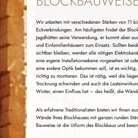
BLOCKBAUWEIS
Wir arbeiten mit verschiedenen Stärken von 11 b
Eckverbindungen. Am häufigsten findet der Bloc
Jagdhütten seine Verwendung, er kommt aber au
und Einfamilienhäusern zum Einsatz. Sollten bei
sichtbar bleiben, werden alle nötigen Elektrokan
eine eigene Installationsebene vorgesehen ist od
eine andere Optik bekommen soll, ist es wichtig
richtig zu montieren. Das ist nötig, weil die lie
Trocknung schwinden und auch die Lasteinwirkun
Winter, einen Einfluss hat – das heißt, die Wänd
Als erfahrene Traditionalisten bieten wir Ihnen au
Wände Ihres Blockhauses mit ganzen runden Stä
Bauweise ist die Urform des Blockbaus und beson